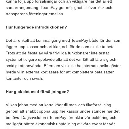
kunna följa upp försäljningar och än viktigare när det är ett
samarrangemang. TeamPay ger möjlighet till överblick och
transparens föreningar emellan.
Hur fungerade introduktionen?
Det är enkelt att komma igång med TeamPay både för den som
lägger upp kassor och artiklar, och för de som skulle ta betalt.
Trots att de flesta av våra frivilliga funktionärer inte testat
systemet tidigare upplevde alla att det var lätt att lära sig och
smidigt att använda. Eftersom vi skulle ha internationella gäster
hyrde vi in externa kortläsare för att komplettera betalsätten
kontanter och swish.
Hur gick det med försäljningen?
Vi kan jobba med att korta köer till mat- och fikaförsäljning
genom att snabbt öppna upp fler kassor under stunder när det
behövs. Dagsavsluten i TeamPay förenklar vår bokföring och
möjliggör bättre ekonomisk uppföljning av våra event för vår