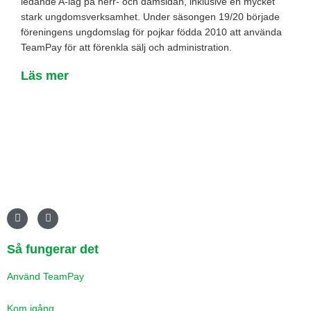
ledande A-lag på herr- och damsidan, inklusive en mycket
stark ungdomsverksamhet. Under säsongen 19/20 började
föreningens ungdomslag för pojkar födda 2010 att använda
TeamPay för att förenkla sälj och administration.
Läs mer
F
I
a
n
c
s
e
t
Så fungerar det
b
a
o
g
o
r
Använd TeamPay
k
a
m
Kom igång