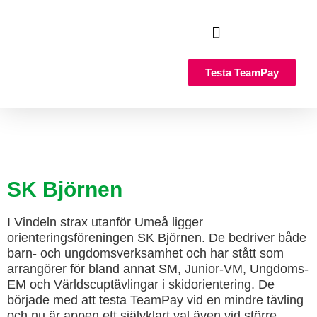
Hoppa
till
innehåll
Så fungerar det
Varför TeamPay?
Testa TeamPay
SK Björnen
I Vindeln strax utanför Umeå ligger
orienteringsföreningen SK Björnen. De bedriver både
barn- och ungdomsverksamhet och har stått som
arrangörer för bland annat SM, Junior-VM, Ungdoms-
EM och Världscuptävlingar i skidorientering. De
började med att testa TeamPay vid en mindre tävling
och nu är appen ett självklart val även vid större