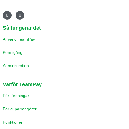
F
I
a
n
c
s
e
t
Så fungerar det
b
a
o
g
o
r
Använd TeamPay
k
a
m
Kom igång
Administration
Varför TeamPay
För föreningar
För cuparrangörer
Funktioner