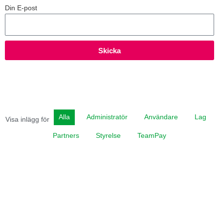
Din E-post
Skicka
Alla
Administratör
Användare
Lag
Visa inlägg för
Partners
Styrelse
TeamPay
Tre smarta sätt att bjuda in till TeamPay
TeamPay är gjort för att alla ska kunna hjälpa till. När köerna blir
längre är det bäst att öppna fler kassor, men har alla TeamPay