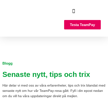
Hoppa
till
innehåll
Så fungerar det
Varför TeamPay?
Testa TeamPay
Blogg
Senaste nytt, tips och trix
Här delar vi med oss av våra erfarenheter, tips och trix blandat med
senaste nytt om hur vår TeamPay-resa gått. Fyll i din epost nedan
om du vill ha våra uppdateringar direkt på mejlen.